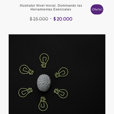
Illustrator Nivel Inicial. Dominando las
Herramientas Esenciales
¡Oferta!
El
El
$
25.000
$
20.000
precio
precio
original
actual
era:
es:
$ 25.000.
$ 20.000.